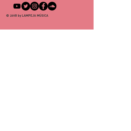
burocracia
Oferecer informações claras sobre 
Mais confiança para você 
sua 
política de envio
 é uma ótima 
comprar
© 2018 by LAMPEJA MÚSICA
maneira de estabelecer confiança e 
garantir compras com segurança.
Ter uma política de reembolso ou de 
retorno é uma ótima maneira de 
estabelecer confiança e garantir 
compras com segurança.