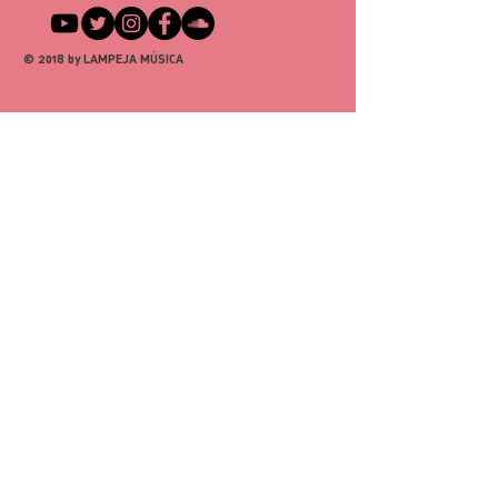
burocracia
Oferecer informações claras sobre 
Mais confiança para você 
sua 
política de envio
 é uma ótima 
comprar
© 2018 by LAMPEJA MÚSICA
maneira de estabelecer confiança e 
garantir compras com segurança.
Ter uma política de reembolso ou de 
retorno é uma ótima maneira de 
estabelecer confiança e garantir 
compras com segurança.