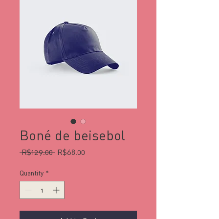
Boné de beisebol
Regular
Sale
 R$129.00 
R$68.00
Price
Price
Quantity
*