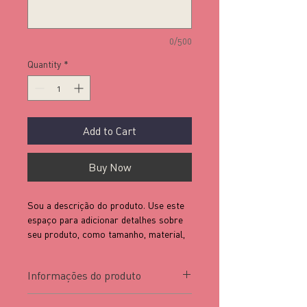
0/500
Quantity
*
Add to Cart
Buy Now
Sou a descrição do produto. Use este 
espaço para adicionar detalhes sobre 
seu produto, como tamanho, material, 
cuidados especiais, instruções e mais.
Informações do produto
Sou um ótimo lugar para adicionar 